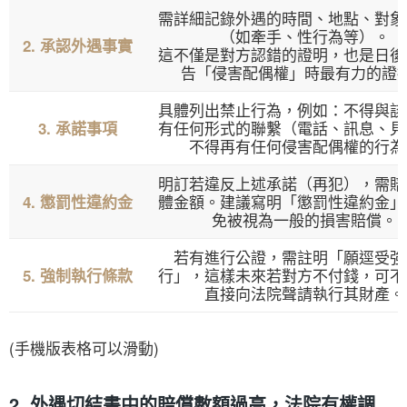
需詳細記錄外遇的時間、地點、對象
（如牽手、性行為等）。
2. 承認外遇事實
這不僅是對方認錯的證明，也是日後
告「侵害配偶權」時最有力的證
具體列出禁止行為，例如：不得與該
有任何形式的聯繫（電話、訊息、見
3. 承諾事項
不得再有任何侵害配偶權的行為
明訂若違反上述承諾（再犯），需賠
體金額。建議寫明「懲罰性違約金」
4. 懲罰性違約金
免被視為一般的損害賠償。
若有進行公證，需註明「願逕受強
行」，這樣未來若對方不付錢，可不
5. 強制執行條款
直接向法院聲請執行其財產。
(手機版表格可以滑動)
2. 外遇切結書中的賠償數額過高，法院有權調