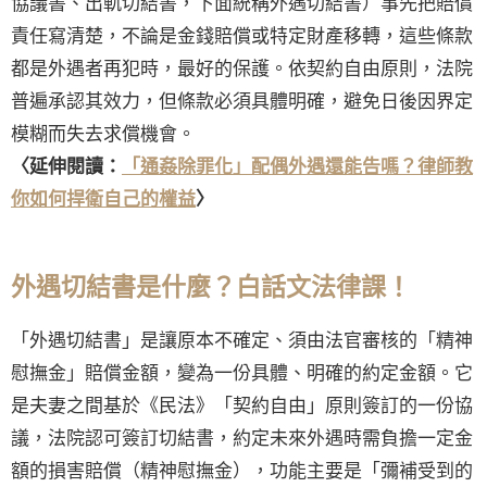
協議書、出軌切結書，下面統稱外遇切結書）事先把賠償
責任寫清楚，不論是金錢賠償或特定財產移轉，這些條款
都是外遇者再犯時，最好的保護。依契約自由原則，法院
普遍承認其效力，但條款必須具體明確，避免日後因界定
模糊而失去求償機會。
〈延伸閱讀：
「通姦除罪化」配偶外遇還能告嗎？律師教
你如何捍衛自己的權益
〉
外遇切結書是什麼？白話文法律課！
「外遇切結書」是讓原本不確定、須由法官審核的「精神
慰撫金」賠償金額，變為一份具體、明確的約定金額。它
是夫妻之間基於《民法》「契約自由」原則簽訂的一份協
議，法院認可簽訂切結書，約定未來外遇時需負擔一定金
額的損害賠償（精神慰撫金），功能主要是「彌補受到的