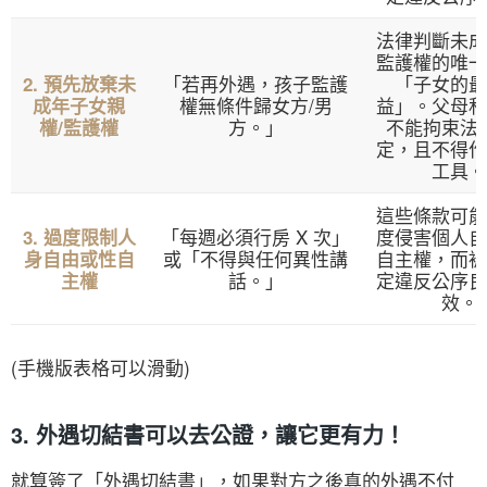
法律判斷未成
監護權的唯一
「若再外遇，孩子監護
「子女的最
2. 預先放棄未
權無條件歸女方/男
益」。父母私
成年子女親
方。」
不能拘束法
權/監護權
定，且不得作
工具。
這些條款可能
「每週必須行房 X 次」
度侵害個人自
3. 過度限制人
或「不得與任何異性講
自主權，而被
身自由或性自
話。」
定違反公序良
主權
效。
(手機版表格可以滑動)
3. 外遇切結書可以去公證，讓它更有力！
就算簽了「外遇切結書」，如果對方之後真的外遇不付