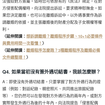
法強迫對方簽屬。這時您可依原有的《民法》規定，在對
方侵害配偶權時，向法院提出訴訟，要求精神慰撫金。如
果您決定離婚，也可以在離婚訴訟中，以外遇事實作為訴
請離婚的依據，並主張離婚後的財產分配及子女親權等權
利。
〈延伸閱讀：
想訴請離婚？離婚程序步驟、10+1必要條件
與費用時間一次看懂！
〉
〈延伸閱讀：
離婚程序怎麼跑？3種離婚程序及離婚必備
文件總整理！
〉
Q4. 如果當初沒有簽外遇切結書，我該怎麼辦？
A：即使沒有外遇切結書，只要掌握了對方外遇行為的證
據（例如：對話紀錄、親密照片、共同進出旅館紀錄
等），您仍然可以在發現對方外遇行為的兩年內，或對方
實際發生外遇行為後的十年內，向法院提告「侵害配偶