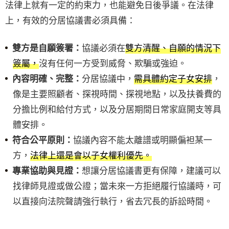
法律上就有一定的約束力，也能避免日後爭議。在法律
上，有效的分居協議書必須具備：
協議必須在
雙方清醒、自願的情況下
雙方是自願簽署：
簽屬，
沒有任何一方受到威脅、欺騙或強迫。
分居協議中，
需具體約定子女安排
，
內容明確、完整：
像是主要照顧者、探視時間、探視地點，以及扶養費的
分擔比例和給付方式，以及分居期間日常家庭開支等具
體安排。
協議內容不能太離譜或明顯偏袒某一
符合公平原則：
方，
法律上還是會以子女權利優先。
想讓分居協議書更有保障，建議可以
專業協助與見證：
找律師見證或做公證；當未來一方拒絕履行協議時，可
以直接向法院聲請強行執行，省去冗長的訴訟時間。