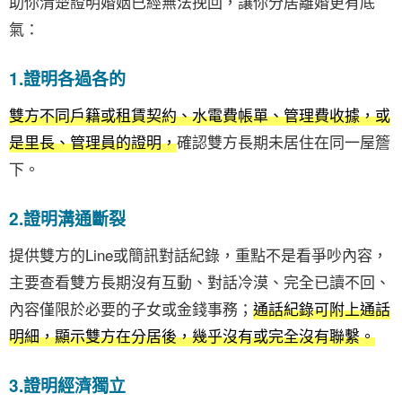
助你清楚證明婚姻已經無法挽回，讓你分居離婚更有底
氣：
1.證明各過各的
雙方不同戶籍或租賃契約、水電費帳單、管理費收據，或
是里長、管理員的證明，
確認雙方長期未居住在同一屋簷
下。
2.證明溝通斷裂
提供雙方的Line或簡訊對話紀錄，重點不是看爭吵內容，
主要查看雙方長期沒有互動、對話冷漠、完全已讀不回、
內容僅限於必要的子女或金錢事務；
通話紀錄可附上通話
明細，顯示雙方在分居後，幾乎沒有或完全沒有聯繫。
3.證明經濟獨立