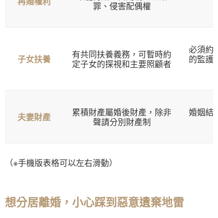
再婚權利
罪、侵害配偶權
必須約
有共同扶養義務，可暫時約
的監護
子女扶養
定子女的探視和主要照顧者
累積財產屬婚後財產，除非
婚姻結
夫妻財產
聲請分別財產制
（※手機版表格可以左右滑動）
想分居離婚，小心踩到惡意遺棄地雷