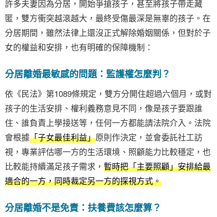
許多夫妻因為分居，開始爭搶孩子，甚至將孩子帶走藏
匿，雙方衝突越滾越大，最終受傷最深是無辜的孩子。在
分居期間，雖然法律上還沒正式解除婚姻關係，但對於子
女的權益和安排，也有明確的保障機制：
分居離婚最敏感的問題：監護權怎麼判？
依《民法》第1089條規定，雙方分開住超過六個月，或對
孩子的生活安排、權利義務意見不同，像是孩子要跟誰
住、誰負責上學接送等，任何一方都能請法院介入。法院
會根據
「子女最佳利益」
原則作決定，並會委託社工訪
視，專業評估哪一方的生活環境、照顧能力比較穩定，也
比較能持續滿足孩子需求，
暫時把「主要照顧」安排給最
適合的一方，同時裁定另一方的探視方式。
分居離婚不是免責：扶養費該怎麼算？