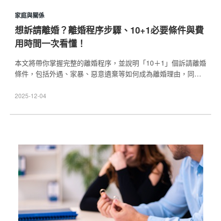
家庭與關係
想訴請離婚？離婚程序步驟、10+1必要條件與費
用時間一次看懂！
本文將帶你掌握完整的離婚程序，並說明「10＋1」個訴請離婚
條件，包括外遇、家暴、惡意遺棄等如何成為離婚理由，同時
整理離婚訴訟常見的時間流程、費用與必備文件。若您正考慮
訴請離婚，歡迎與本所聯繫，讓專業律師替您爭取對自己與孩
2025-12-04
子最有利的結果。