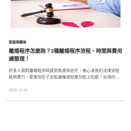
家庭與關係
離婚程序怎麼跑？3種離婚程序流程、時間與費用
總整理！
許多人面對離婚程序時感到焦慮與迷茫，擔心漫長的法律流程
耗時費力，更害怕在子女監護權或財產分配上吃虧。台灣的離
婚程序依據夫妻雙方的共識程度，分為協議離婚、調解離婚及
裁判離婚三種類型。本文將詳細比較這3種離婚程序的流程步
2025-12-03
驟、所需時間及法律要件。